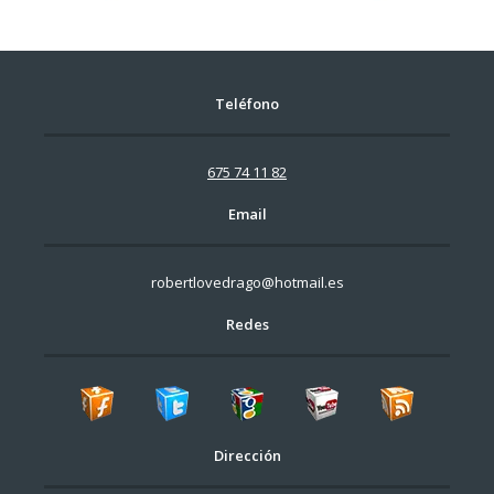
Teléfono
675 74 11 82
Email
robertlovedrago@hotmail.es
Redes
Dirección