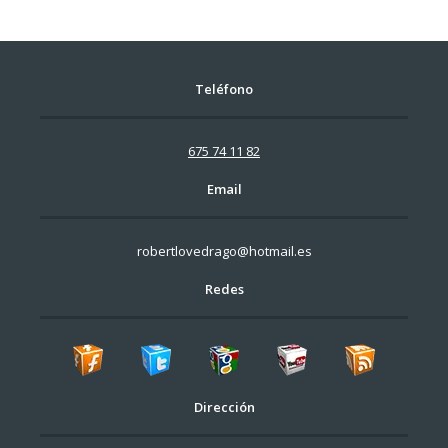
Teléfono
675 74 11 82
Email
robertlovedrago@hotmail.es
Redes
Dirección