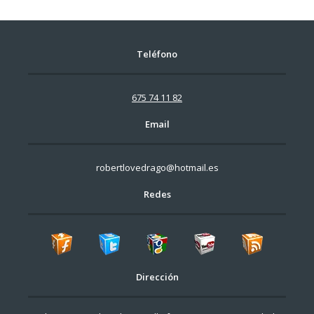
Teléfono
675 74 11 82
Email
robertlovedrago@hotmail.es
Redes
Dirección